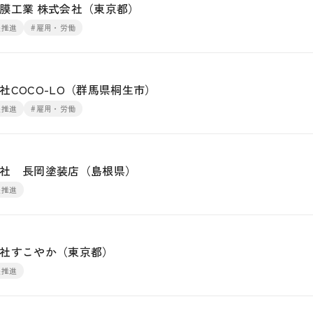
膜工業 株式会社（東京都）
躍推進
#雇用・労働
COCO-LO（群馬県桐生市）
躍推進
#雇用・労働
社 長岡塗装店（島根県）
躍推進
社すこやか（東京都）
躍推進