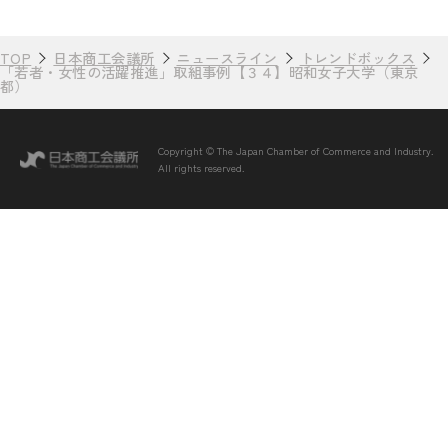
TOP
日本商工会議所
ニュースライン
トレンドボックス
「若者・女性の活躍推進」取組事例【３４】昭和女子大学（東京
都）
Copyright © The Japan Chamber of Commerce and Industry.
All rights reserved.