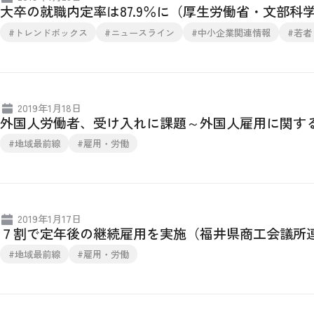
大卒の就職内定率は87.9％に（厚生労働省・文部科
#トレンドボックス
#ニュースライン
#中小企業関連情報
#若者
2019年1月18日
外国人労働者、受け入れに課題～外国人雇用に関す
#地域最前線
#雇用・労働
2019年1月17日
７割で定年後の継続雇用を実施（福井県商工会議所
#地域最前線
#雇用・労働