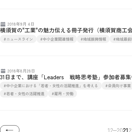
2018年9月 4日
横須賀の"工業"の魅力伝える冊子発行（横須賀商工
#ニュースライン
#中小企業関連情報
#地域振興情報
#地域最前
2018年8月28日
31日まで、講座「Leaders 戦略思考塾」参加者
#中小企業における「若者・女性の活躍推進」を考える
#会員向け事業
#若者・女性の活躍推進
#雇用・労働
...
1
2
20
21
2