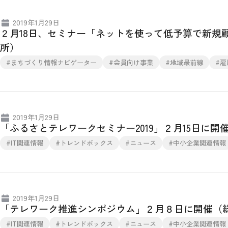
2019年1月29日
２月18日、セミナー「ネットを使って低予算で新規
所）
#まちづくり情報ナビゲーター
#会員向け事業
#地域最前線
#雇
2019年1月29日
「ふるさとテレワークセミナー2019」２月15日に開
#IT関連情報
#トレンドボックス
#ニュース
#中小企業関連情報
2019年1月29日
「テレワーク推進シンポジウム」２月８日に開催（
#IT関連情報
#トレンドボックス
#ニュース
#中小企業関連情報