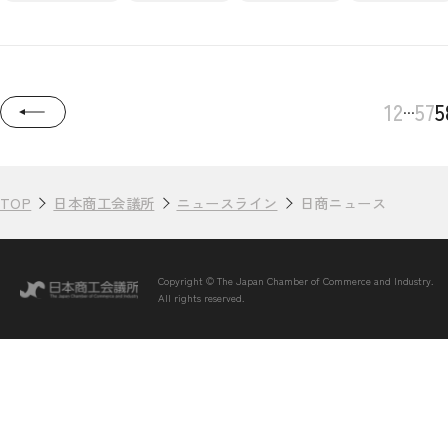
...
1
2
57
5
TOP
日本商工会議所
ニュースライン
日商ニュース
Copyright © The Japan Chamber of Commerce and Industry.
All rights reserved.