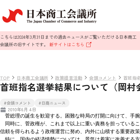
こちらは2024年3月31日までの過去ニュースがご覧いただける日本商工
会議所の旧サイトです。
新サイトはこちら
TOP
日本商工会議所
政策提言活動
会頭コメント
首班指
首班指名選挙結果について（岡村
#会頭コメント
#日商ニュース
2010年6月 4日
菅総理の誕生を歓迎する。困難な時局の打開に向けて、手
同時に、菅政権が、これまで以上に重い責務を担っている
信頼を得られるよう政権運営に努め、内外に山積する重要政
特に、国内の経済情勢については、景気は着実に改善する