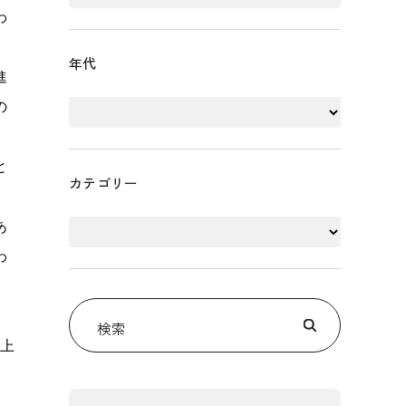
わ
年代
進
の
と
カテゴリー
あ
わ
検索
上