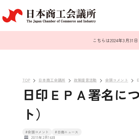
こちらは2024年3月
TOP
日本商工会議所
政策提言活動
会頭コメント
日印ＥＰＡ署名に
ト）
#会頭コメント
#日商ニュース
2011年2月16日