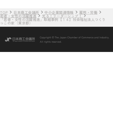
TOP
日本商工会議所
中小企業関連情報
雇用・労働
若者・女性の活躍推進
光る！リーダーシップ！
「若者・女性の活躍推進」取組事例【１４】社会福祉法人つくり
っこの家（東京都）
Copyright © The Japan Chamber of Commerce and Industry.
All rights reserved.