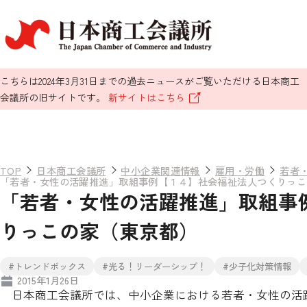
こちらは2024年3月31日までの過去ニュースがご覧いただける日本商工
会議所の旧サイトです。
新サイトはこちら
TOP
日本商工会議所
中小企業関連情報
雇用・労働
若者
「若者・女性の活躍推進」取組事例【１４】社会福祉法人つくりっこ
「若者・女性の活躍推進」取組事
りっこの家（東京都）
#トレンドボックス
#光る！リーダーシップ！
#少子化対策情報
2015年1月26日
日本商工会議所では、中小企業における若者・女性の活