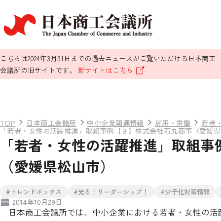
こちらは2024年3月31日までの過去ニュースがご覧いただける日本商工
会議所の旧サイトです。
新サイトはこちら
TOP
日本商工会議所
中小企業関連情報
雇用・労働
若者
「若者・女性の活躍推進」取組事例【９】株式会社石丸商事（愛媛県
「若者・女性の活躍推進」取組事
（愛媛県松山市）
#トレンドボックス
#光る！リーダーシップ！
#少子化対策情報
2014年10月29日
日本商工会議所では、中小企業における若者・女性の活