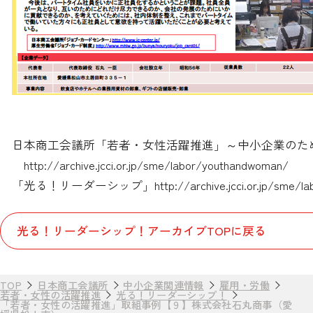
日本商工会議所「若者・女性活躍推進」～中小企業のた
http://archive.jcci.or.jp/sme/labor/youthandwoman/
「光る！リーダーシップ」
http://archive.jcci.or.jp/sme/
光る！リーダーシップ！アーカイブTOPに戻る
TOP
日本商工会議所
中小企業関連情報
雇用・労働
若者・女性の活躍推進
光る！リーダーシップ！
「若者・女性の活躍推進」取組事例【９】株式会社石丸商事（愛