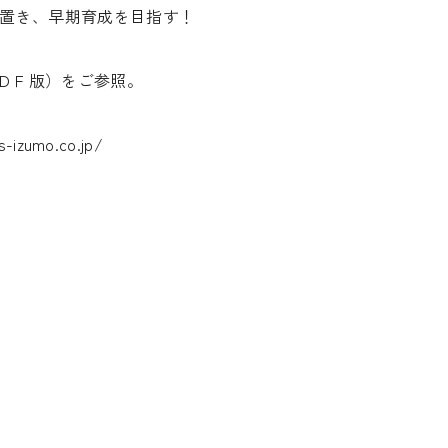
き、早期育成を目指す！
ＤＦ版）をご参照。
-izumo.co.jp/