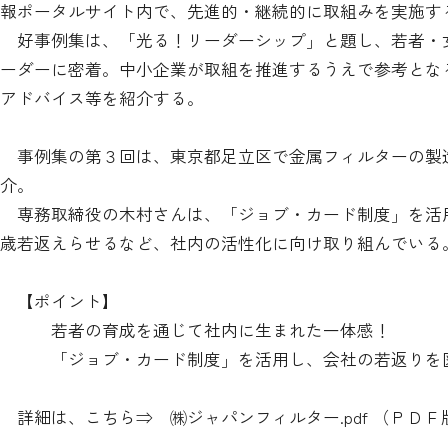
報ポータルサイト内で、先進的・継続的に取組みを実施す
好事例集は、「光る！リーダーシップ」と題し、若者・
ーダーに密着。中小企業が取組を推進するうえで参考とな
アドバイス等を紹介する。
事例集の第３回は、東京都足立区で金属フィルターの製
介。
専務取締役の木村さんは、「ジョブ・カード制度」を活
歳若返えらせるなど、社内の活性化に向け取り組んでいる
【ポイント】
若者の育成を通じて社内に生まれた一体感！
「ジョブ・カード制度」を活用し、会社の若返りを
詳細は、こちら⇒
㈱ジャパンフィルター.pdf
（ＰＤＦ