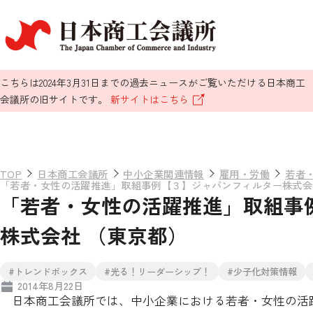
こちらは2024年3月31日までの過去ニュースがご覧いただける日本商工
会議所の旧サイトです。
新サイトはこちら
TOP
日本商工会議所
中小企業関連情報
雇用・労働
若者
「若者・女性の活躍推進」取組事例【３】ジャパンフィルター株式会
「若者・女性の活躍推進」取組事
株式会社 （東京都）
#トレンドボックス
#光る！リーダーシップ！
#少子化対策情報
2014年8月22日
日本商工会議所では、中小企業における若者・女性の活