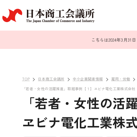
こちらは2024年3月
TOP
日本商工会議所
中小企業関連情報
雇用・労働
「若者・女性の活躍推進」取組事例【１】ヱビナ電化工業株式会社
「若者・女性の活
ヱビナ電化工業株