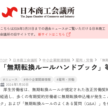
こちらは2024年3月31日までの過去ニュースがご覧いただける日本商工
会議所の旧サイトです。
新サイトはこちら
TOP
日本商工会議所
中小企業関連情報
雇用・労働
「無
「無期転換ルールハンドブック」
#ニュース
#中小企業関連情報
#雇用・労働
2024年1月30日
厚生労働省は、無期転換ルールが規定された改正労働契
経過し、多くの有期契約労働者に無期転換申込権が発生こ
ク」および「無期転換ルールのよくある質問（
Q&A
）」を