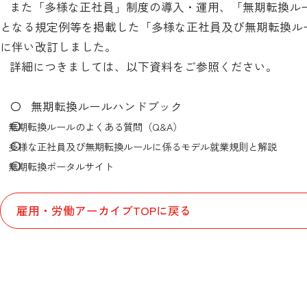
また「多様な正社員」制度の導入・運用、「無期転換ル
となる規定例等を掲載した「多様な正社員及び無期転換ル
に伴い改訂しました。
詳細につきましては、以下資料をご参照ください。
〇
無期転換ルールハンドブック
〇
無期転換ルールのよくある質問（Q&A
）
〇
多様な正社員及び無期転換ルールに係るモデル就業規則と解説
〇
無期転換ポータルサイト
雇用・労働アーカイブTOPに戻る