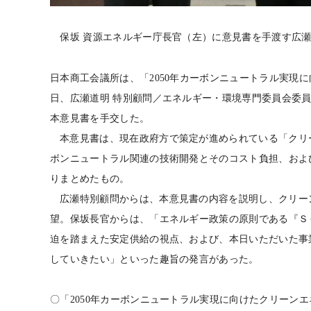
保坂 資源エネルギー庁長官（左）に意見書を手渡す広瀬
日本商工会議所は、「
2050
年カーボンニュートラル実現に
日、広瀬道明 特別顧問／エネルギー・環境専門委員会委
本意見書を手交した。
本意見書は、現在政府方で策定が進められている「クリ
ボンニュートラル関連の技術開発とそのコスト負担、およ
りまとめたもの。
広瀬特別顧問からは、本意見書の内容を説明し、クリー
望。保坂長官からは、「エネルギー政策の原則である『Ｓ
迫を踏まえた安定供給の視点、および、本日いただいた事
していきたい」といった趣旨の発言があった。
〇「
2050
年カーボンニュートラル実現に向けたクリーンエ