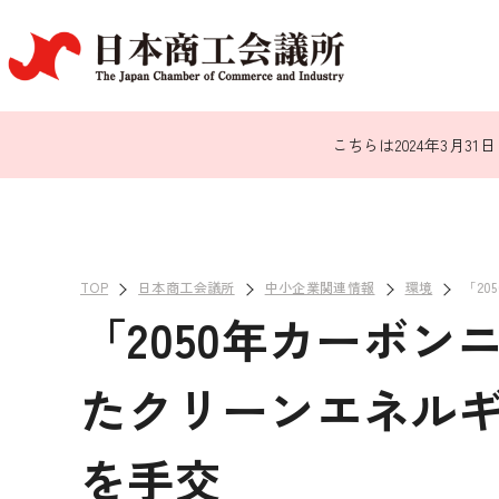
こちらは2024年3月
TOP
日本商工会議所
中小企業関連情報
環境
「2
「2050年カーボ
たクリーンエネル
を手交