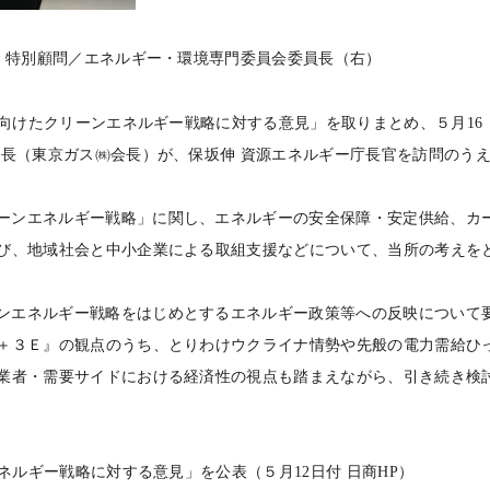
 特別顧問
／エネルギー・環境専門委員会委員長
（右）
向けたクリーンエネルギー戦略に対する意見」を取りまとめ、５月
16
員長（東京ガス㈱会長）が、保坂伸 資源エネルギー庁長官を訪問のう
ーンエネルギー戦略」に関し、エネルギーの安全保障・安定供給、カ
び、地域社会と中小企業による取組支援などについて、当所の考えを
ンエネルギー戦略をはじめとするエネルギー政策等への反映について
＋３Ｅ』の観点のうち、とりわけウクライナ情勢や先般の電力需給ひ
業者・需要サイドにおける経済性の視点も踏まえながら、引き続き検
ネルギー戦略に対する意見」を公表（５月
12
日付 日商
HP
）