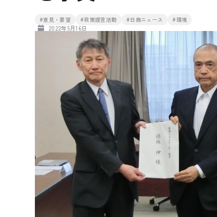
#意見・要望
#政策提言活動
#日商ニュース
#環境
2022年5月16日