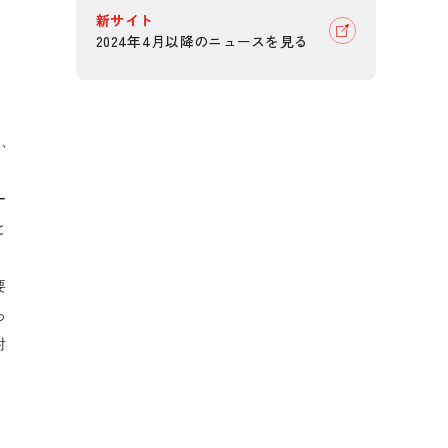
新サイト
2024年4月以降のニュースを見る
え、
ー
と
要
っ
討