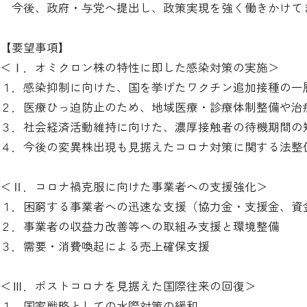
今後、政府・与党へ提出し、政策実現を強く働きかけて
【要望事項】
＜Ⅰ．オミクロン株の特性に即した感染対策の実施＞
１．感染抑制に向けた、国を挙げたワクチン追加接種の一
２．医療ひっ迫防止のため、地域医療・診療体制整備や治
３．社会経済活動維持に向けた、濃厚接触者の待機期間の
４．今後の変異株出現も見据えたコロナ対策に関する法整
＜Ⅱ．コロナ禍克服に向けた事業者への支援強化＞
１．困窮する事業者への迅速な支援（協力金・支援金、資
２．事業者の収益力改善等への取組み支援と環境整備
３．需要・消費喚起による売上確保支援
＜Ⅲ．ポストコロナを見据えた国際往来の回復＞
１．国家戦略としての水際対策の緩和