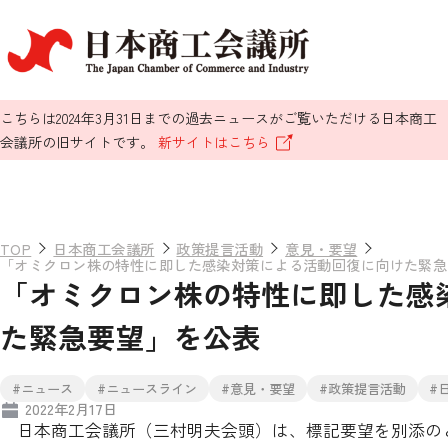
こちらは2024年3月31日までの過去ニュースがご覧いただける日本商工
会議所の旧サイトです。
新サイトはこちら
TOP
日本商工会議所
政策提言活動
意見・要望
「オミクロン株の特性に即した感染対策による活動回復に向けた緊急
「オミクロン株の特性に即した感
た緊急要望」を公表
#ニュース
#ニュースライン
#意見・要望
#政策提言活動
#
2022年2月17日
日本商工会議所（三村明夫会頭）は、標記要望を別添の