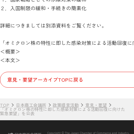
２．入国制限の緩和・手続きの簡素化
詳細につきましては別添資料をご覧ください。
「オミクロン株の特性に即した感染対策による活動回復に
＜
概要
＞
＜
本文
＞
意見・要望アーカイブTOPに戻る
TOP
日本商工会議所
政策提言活動
意見・要望
「オミクロン株の特性に即した感染対策による活動回復に向けた
緊急要望」を公表
Copyright © The Japan Chamber of Commerce and Industry.