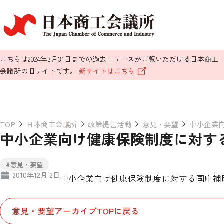
こちらは2024年3月31日までの過去ニュースがご覧いただける日本商工
会議所の旧サイトです。
新サイトはこちら
TOP
日本商工会議所
政策提言活動
意見・要望
中小企業
中小企業向け健康保険制度に対す
#意見・要望
2010年12月 2日
中小企業向け健康保険制度に対する国庫補
意見・要望アーカイブTOPに戻る