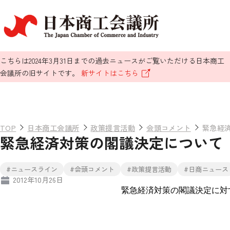
こちらは2024年3月31日までの過去ニュースがご覧いただける日本商工
会議所の旧サイトです。
新サイトはこちら
TOP
日本商工会議所
政策提言活動
会頭コメント
緊急経
緊急経済対策の閣議決定について
#ニュースライン
#会頭コメント
#政策提言活動
#日商ニュース
2012年10月26日
緊急経済対策の閣議決定に対