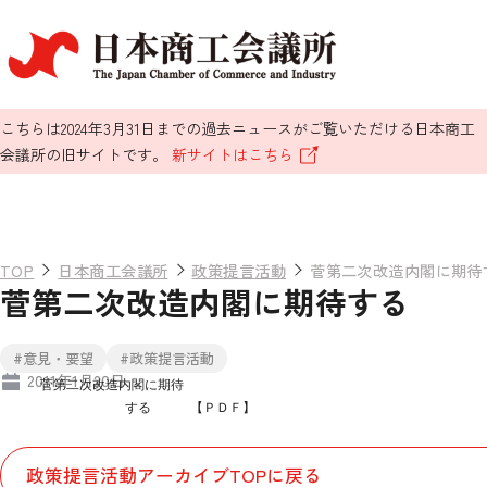
こちらは2024年3月31日までの過去ニュースがご覧いただける日本商工
会議所の旧サイトです。
新サイトはこちら
TOP
日本商工会議所
政策提言活動
菅第二次改造内閣に期待
菅第二次改造内閣に期待する
#意見・要望
#政策提言活動
2011年1月20日
菅第二次改造内閣に期待
する
【ＰＤＦ】
政策提言活動アーカイブTOPに戻る