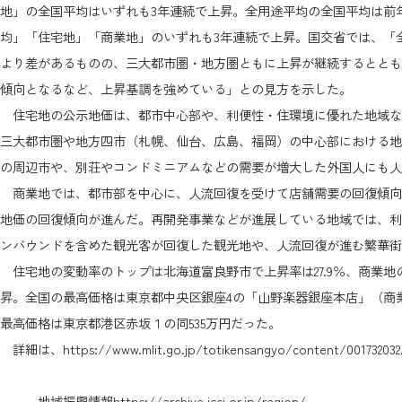
地」の全国平均はいずれも3年連続で上昇。全用途平均の全国平均は前年
均」「住宅地」「商業地」のいずれも3年連続で上昇。国交省では、「
より差があるものの、三大都市圏・地方圏ともに上昇が継続するととも
傾向となるなど、上昇基調を強めている」との見方を示した。
住宅地の公示地価は、都市中心部や、利便性・住環境に優れた地域な
三大都市圏や地方四市（札幌、仙台、広島、福岡）の中心部における地
の周辺市や、別荘やコンドミニアムなどの需要が増大した外国人にも人
商業地では、都市部を中心に、人流回復を受けて店舗需要の回復傾向
地価の回復傾向が進んだ。再開発事業などが進展している地域では、利
ンバウンドを含めた観光客が回復した観光地や、人流回復が進む繁華
住宅地の変動率のトップは北海道富良野市で上昇率は27.9％、商業地の変
昇。全国の最高価格は東京都中央区銀座4の「山野楽器銀座本店」（商業
最高価格は東京都港区赤坂１の同535万円だった。
詳細は、
https://www.mlit.go.jp/totikensangyo/content/001732032
地域振興情報
https://archive.jcci.or.jp/region/