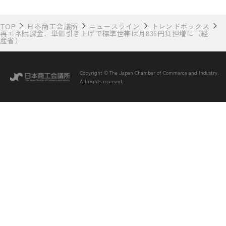
TOP
日本商工会議所
ニュースライン
トレンドボックス
再エネ賦課金、単価引き上げで標準世帯は月836円負担増に（経
産省）
Copyright © The Japan Chamber of Commerce and Industry.
All rights reserved.