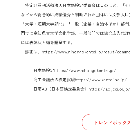
特定非営利活動法人日本語検定委員会はこのほど、「202
などから総合的に成績優秀と判断された団体には文部大臣
「大学・短期大学部門」「一般（企業・自治体ほか）部門
門では高知県立大学文化学部、一般部門では総合広告代理
には表彰状と楯を贈呈する。
詳細は、
https://www.nihongokentei.jp/result/comme
日本語検定
https://www.nihongokentei.jp/
商工会議所の検定試験
https://www.kentei.ne.jp/
日商AB（日本語検定委員会）
https://ab.jcci.or.j
トレンドボックス