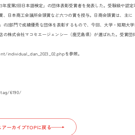
3年度第2回日本語検定」の団体表彰受賞者を発表した。受験級や認定
賞、日本商工会議所会頭賞など六つの賞を授与。日商会頭賞は、主に
」の2部門で成績優秀な団体を表彰するもので、今回、大学・短期大学
店の株式会社マコセエージェンシー（鹿児島県）が選ばれた。受賞団
nt/individual_dan_2023_02.php
を参照。
p/tag/6190/
アーカイブTOPに戻る