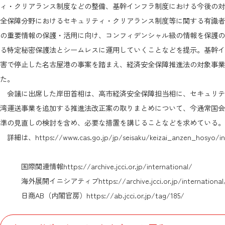
ィ・クリアランス制度などの整備、基幹インフラ制度における今後の対
全保障分野におけるセキュリティ・クリアランス制度等に関する有識者
の重要情報の保護・活用に向け、コンフィデンシャル級の情報を保護の
る特定秘密保護法とシームレスに運用していくことなどを提示。基幹イ
害で停止した名古屋港の事案を踏まえ、経済安全保障推進法の対象事業
た。
会議に出席した岸田首相は、高市経済安全保障担当相に、セキュリテ
湾運送事業を追加する推進法改正案の取りまとめについて、今通常国会
準の見直しの検討を含め、必要な措置を講じることなどを求めている。
詳細は、
https://www.cas.go.jp/jp/seisaku/keizai_anzen_hosyo/in
国際関連情報
https://archive.jcci.or.jp/international/
海外展開イニシアティブ
https://archive.jcci.or.jp/internationa
日商AB（内閣官房）
https://ab.jcci.or.jp/tag/185/