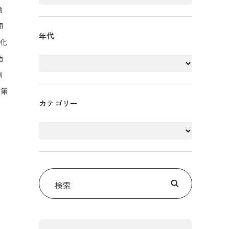
助
開
年代
ド化
酒
別
。第
カテゴリー
検索