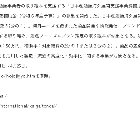
酒類事業者の取り組みを支援する「日本産酒類海外展開支援事業費補
費補助金（令和６年度予算）」の募集を開始した。日本産酒類海外展
経費の2分の１）。海外ニーズを踏まえた商品開発や情報発信、ブラン
する取り組み、酒蔵ツーリズムプラン策定の取り組みが対象となる。
限：50万円、補助率：対象経費の2分の１または３分の２）。商品の差
技術を活用した製造・流通の高度化・効率化に関する事業が対象となる
日～4月25日。
ho/hojojigyo.htm
を参照。
nal/
/international/kaigaitenkai/