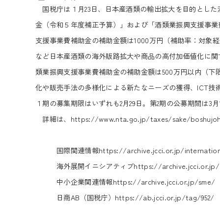
国税庁は１月23日、日本産酒類の輸出拡大を目的とした
金（令和５年度補正予算）」および「酒類業振興支援事業
支援事業費補助金の補助金額は1000万円（補助率：対象
など日本産酒類の海外販路拡大や商品の高付加価値化に関
類業振興支援事業費補助金の補助金額は500万円以内（下
化や販売手法の多様化による新たなニーズの獲得、ICT
１期の募集期限はいずれも2月29日。第2期の公募期間は3月1
詳細は、
https://www.nta.go.jp/taxes/sake/boshujo
国際関連情報
https://archive.jcci.or.jp/internatio
海外展開イニシアティブ
https://archive.jcci.or.jp
中小企業関連情報
https://archive.jcci.or.jp/sme/
日商AB（国税庁）
https://ab.jcci.or.jp/tag/952/