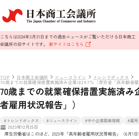
こちらは2024年3月31日までの過去ニュースがご覧いただける日本商工
会議所の旧サイトです。
新サイトはこちら
TOP
日本商工会議所
ニュースライン
トレンドボックス
70歳までの就業確保措置実施済み企業は29.7％（厚労省「高年齢者
70歳までの就業確保措置実施済み企
者雇用状況報告」）
#トレンドボックス
#ニュースライン
#中小企業関連情報
#雇用
2023年12月25日
厚生労働省はこのほど、2023年「高年齢者雇用状況等報告」（6月1