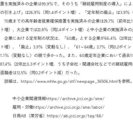
置を実施済みの企業は99.9％で、そのうち「継続雇用制度の導入」により
の引き上げ」は26.9％（同1.4ポイント増）、「定年制の廃止」は3.9
70歳までの高年齢者就業確保措置を実施済みの企業は29.7％（前年比1.
ト増）、大企業では22.8％（同2.4ポイント増）と中小企業の実施済み
企業における定年制の状況は、「60歳」とする企業が66.4％（22年比1.
ト増）、「廃止」3.9％（変動なし）、「61～64歳」2.7％（同0.2ポイン
1.1％（変動なし）の順で多かった。また、60歳定年企業において過
87.4％（22年比0.3ポイント増、うち子会社・関連会社などでの継続雇
退職者は12.5％（同0.2ポイント減）だった。
詳細は、
https://www.mhlw.go.jp/stf/newpage_36506.html
を参照
中小企業関連情報
https://archive.jcci.or.jp/sme/
雇用・労働
https://archive.jcci.or.jp/sme/labor/
日商AB（厚労省）
https://ab.jcci.or.jp/tag/66/