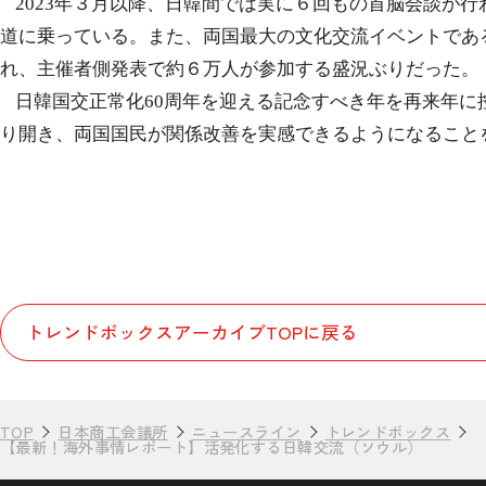
2023
年３月以降、日韓間では実に６回もの首脳会談が行
道に乗っている。また、両国最大の文化交流イベントであ
れ、主催者側発表で約６万人が参加する盛況ぶりだった。
日韓国交正常化
60
周年を迎える記念すべき年を再来年に
り開き、両国国民が関係改善を実感できるようになること
トレンドボックスアーカイブTOPに戻る
TOP
日本商工会議所
ニュースライン
トレンドボックス
【最新！海外事情レポート】活発化する日韓交流（ソウル）