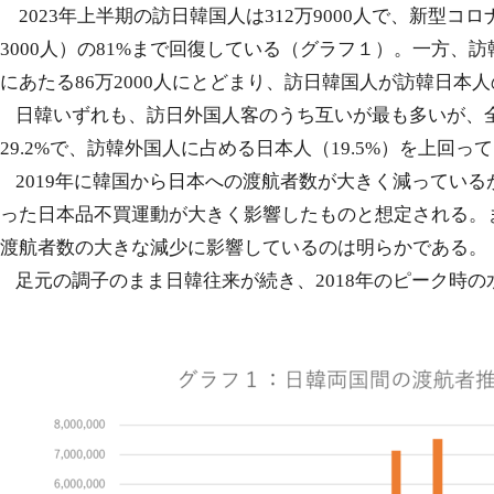
2023
年上半期の訪日韓国人は
312
万
9000
人で、新型コロ
3000
人）の
81%
まで回復している（グラフ１）。一方、訪
にあたる
86
万
2000
人にとどまり、訪日韓国人が訪韓日本人
日韓いずれも、訪日外国人客のうち互いが最も多いが、
29.2%
で、訪韓外国人に占める日本人（
19.5%
）を上回って
2019
年に韓国から日本への渡航者数が大きく減っている
った日本品不買運動が大きく影響したものと想定される。
渡航者数の大きな減少に影響しているのは明らかである。
足元の調子のまま日韓往来が続き、
2018
年のピーク時の