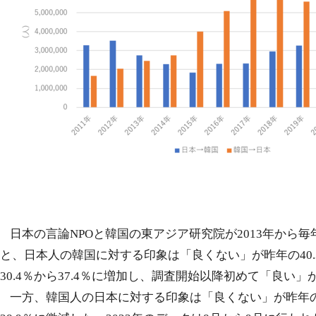
日本の言論
NPO
と韓国の東アジア研究院が
2013
年から毎
と、日本人の韓国に対する印象は「良くない」が昨年の
40
30.4
％から
37.4
％に増加し、調査開始以降初めて「良い」
一方、韓国人の日本に対する印象は「良くない」が昨年