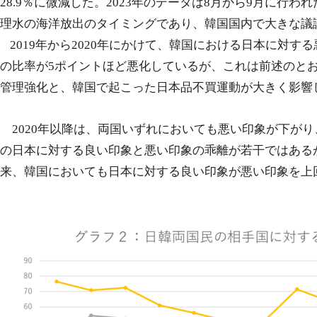
28.9
％に微減した。
2023
年のデータは
8
月から
9
月に行われ
理水の海洋放出のタイミングであり、韓国国内で大きな議
2019
年から
2020
年にかけて、韓国における日本に対する
の比率が
5
ポイントほど悪化しているが、これは前述のと
管理強化と、韓国で起こった日本品不買運動が大きく影響
2020
年以降は、両国いずれにおいても悪い印象が下がり
の日本に対する良い印象と悪い印象の乖離が若干ではある
来、韓国においても日本に対する良い印象が悪い印象を上