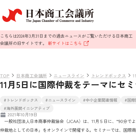
こちらは2024年3月31日までの過去ニュースがご覧いただける日本商工
会議所の旧サイトです。
新サイトはこちら
TOP
日本商工会議所
ニュースライン
トレンドボックス
11月5日に国際仲裁をテーマにセミ
#トレンドボックス
#ニュースライン
#中小企業関連情報
#国
#海外展開イニシアティブ
2021年10月19日
一般社団法人日本商事仲裁協会（JCAA）は、11月５日に、“90分
仲裁地としての日本」をオンラインで開催する。セミナーでは、国際商