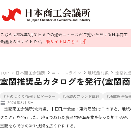
こちらは2024年3月31日までの過去ニュースがご覧いただける日本商工
会議所の旧サイトです。
新サイトはこちら
TOP
日本商工会議所
ニュースライン
地域最前線
室蘭推
室蘭推奨品カタログを発行(室蘭商
#ものづくり情報ナビゲーター
#地域のブランド戦略
#地域振興情
2024年3月 5日
室蘭商工会議所(北海道、中田孔幸会頭・東海建設)はこのほど、地域の
タログ」を発行した。地元で取れた農産物や海産物を使った加工品や、
室蘭ならではの味や技術を広くＰＲする。