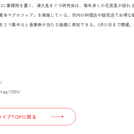
)に事務局を置く、津久見まぐろ研究会は、毎年多くの花見客が訪れ
産本マグロフェア」を実施している。市内の料理店や販売店でお得な
を２つ集めると食事券が当たる抽選に参加できる。3月31日まで開催。
m/
p/tag/1305/
イブTOPに戻る