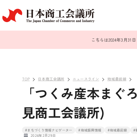
こちらは2024年3月
TOP
日本商工会議所
ニュースライン
地域最前線
「つくみ産本まぐろ
見商工会議所)
#まちづくり情報ナビゲーター
#地域振興情報
#地域最前線
#
2024年2月29日