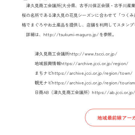
津久見商工会議所(大分県、古手川保正会頭・古手川産業
桜の名所である津久見の花見シーズンに合わせて「つくみ
格でまぐろやお土産品を提供し、店舗を利用してスタンプ
詳細は、
http://tsukumi-maguro.jp/
を参照。
津久見商工会議所
http://www.tscci.or.jp/
地域振興情報
https://archive.jcci.or.jp/region/
まちナビ
https://archive.jcci.or.jp/region/town/
観光ナビ
https://archive.jcci.or.jp/region/touris
日商AB（津久見商工会議所）
https://ab.jcci.or.j
地域最前線アーカ