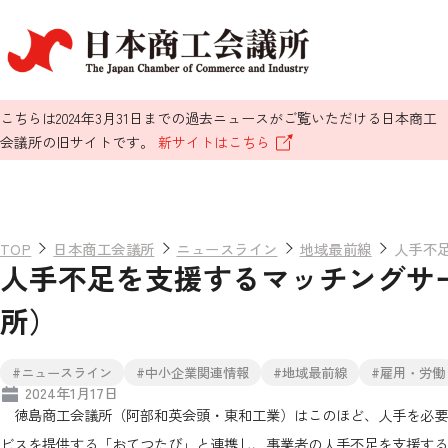
こちらは2024年3月31日までの過去ニュースがご覧いただける日本商工
会議所の旧サイトです。
新サイトはこちら
TOP
日本商工会議所
ニュースライン
地域最前線
人手不
人手不足を支援するマッチングサ
所）
#ニュースライン
#中小企業関連情報
#地域最前線
#雇用・労働
2024年1月17日
徳島商工会議所（阿部和英会頭・東和工業）はこのほど、人手を必要
ビスを提供する「おてつたび」と連携し、事業者の人手不足を支援する