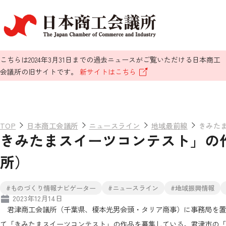
こちらは2024年3月31日までの過去ニュースがご覧いただける日本商工
会議所の旧サイトです。
新サイトはこちら
TOP
日本商工会議所
ニュースライン
地域最前線
きみた
きみたまスイーツコンテスト」の
所）
#ものづくり情報ナビゲーター
#ニュースライン
#地域振興情報
2023年12月14日
君津商工会議所（千葉県、榎本光男会頭・タリア商事）に事務局を置
て「きみたまスイーツコンテスト」の作品を募集している。君津市の「た