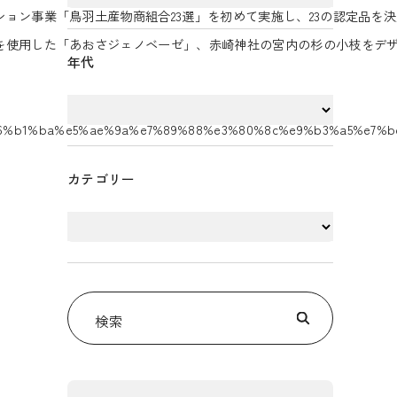
ン事業「鳥羽土産物商組合23選」を初めて実施し、23の認定品を
を使用した「あおさジェノベーゼ」、赤崎神社の宮内の杉の小枝をデザ
年代
2%e6%b1%ba%e5%ae%9a%e7%89%88%e3%80%8c%e9%b3%a5%e7
カテゴリー
検索