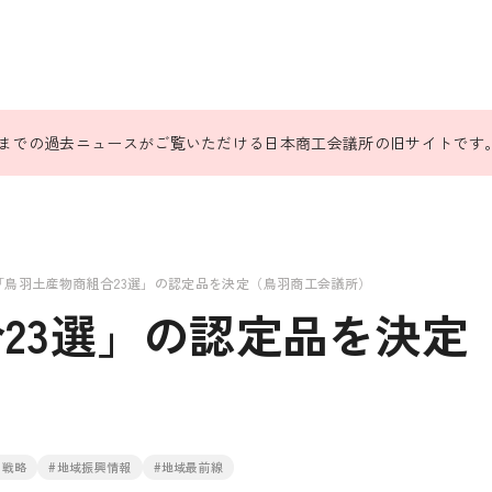
31日までの過去ニュースがご覧いただける日本商工会議所の旧サイトです
「鳥羽土産物商組合23選」の認定品を決定（鳥羽商工会議所）
23選」の認定品を決定
）
ド戦略
#地域振興情報
#地域最前線