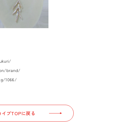
ukuri/
gion/brand/
tag/1066/
イブTOPに戻る