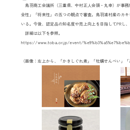
鳥羽商工会議所（三重県、中村正人会頭・丸幸）が事務局
全性」「将来性」の五つの観点で審査。鳥羽浦村産のカキ
いる。今後、認定品の知名度や売上向上を目指してPRし、地域
詳細は以下を参照。
https://www.toba.or.jp/event/%e9%b3%a5%e7
（画像：左上から、「かきしぐれ煮」「牡蠣せんべい」「