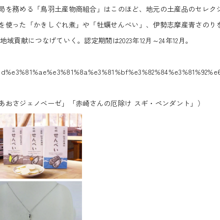
を務める「鳥羽土産物商組合」はこのほど、地元の土産品のセレクショ
を使った「かきしぐれ煮」や「牡蠣せんべい」、伊勢志摩産青さのり
貢献につなげていく。認定期間は2023年12月～24年12月。
%be%bd%e3%81%ae%e3%81%8a%e3%81%bf%e3%82%84%e3%81%9
あおさジェノベーゼ」「赤崎さんの厄除け スギ・ペンダント」）