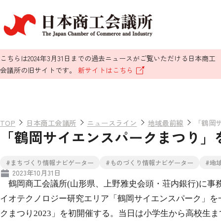
こちらは2024年3月31日までの過去ニュースがご覧いただける日本商工
会議所の旧サイトです。
新サイトはこちら
TOP
日本商工会議所
ニュースライン
地域最前線
「鶴岡
「鶴岡サイエンスパークまつり」を
#まちづくり情報ナビゲーター
#ものづくり情報ナビゲーター
#地
2023年10月31日
鶴岡商工会議所
(
山形県、上野雅史会頭・荘内銀行
)
に事
イオテクノロジー研究エリア「鶴岡サイエンスパーク」を
クまつり
2023
」を初開催する。当日は小学生から高校生ま