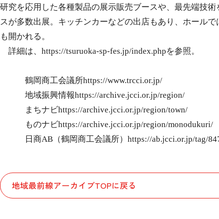
研究を応用した各種製品の展示販売ブースや、最先端技術
スが多数出展。キッチンカーなどの出店もあり、ホールで
も開かれる。
詳細は、
https://tsuruoka-sp-fes.jp/index.php
を参照。
鶴岡商工会議所
https://www.trcci.or.jp/
地域振興情報
https://archive.jcci.or.jp/region/
まちナビ
https://archive.jcci.or.jp/region/town/
ものナビ
https://archive.jcci.or.jp/region/monodukuri/
日商
AB
（鶴岡商工会議所）
https://ab.jcci.or.jp/tag/84
地域最前線アーカイブTOPに戻る