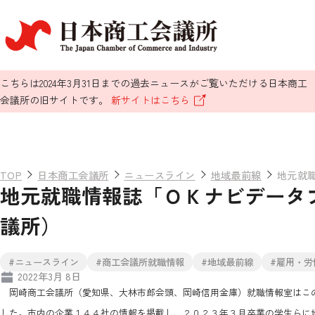
こちらは2024年3月31日までの過去ニュースがご覧いただける日本商工
会議所の旧サイトです。
新サイトはこちら
TOP
日本商工会議所
ニュースライン
地域最前線
地元就
地元就職情報誌「ＯＫナビデータ
議所）
#ニュースライン
#商工会議所就職情報
#地域最前線
#雇用・労
2022年3月 8日
岡崎商工会議所（愛知県、大林市郎会頭、岡崎信用金庫）就職情報室はこ
した。市内の企業１４４社の情報を掲載し、２０２３年３月卒業の学生らに