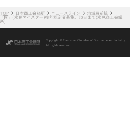
TOP
日本商工会議所
ニュースライン
地域最前線
「匠」(氷見マイスター)技能認定者募集。30日まで(氷見商工会議
所)
Copyright © The Japan Chamber of Commerce and Industry.
All rights reserved.