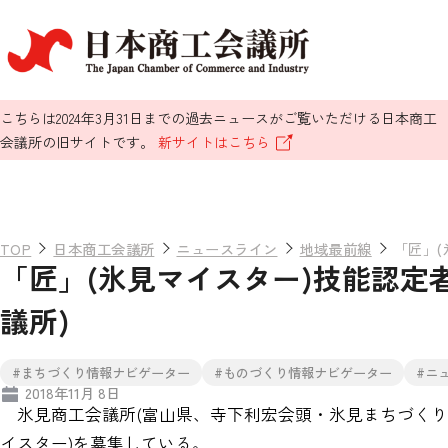
こちらは2024年3月31日までの過去ニュースがご覧いただける日本商工
会議所の旧サイトです。
新サイトはこちら
TOP
日本商工会議所
ニュースライン
地域最前線
「匠」(
「匠」(氷見マイスター)技能認定者
議所)
#まちづくり情報ナビゲーター
#ものづくり情報ナビゲーター
#ニ
2018年11月 8日
氷見商工会議所(富山県、寺下利宏会頭・氷見まちづくり
イスター)を募集している。