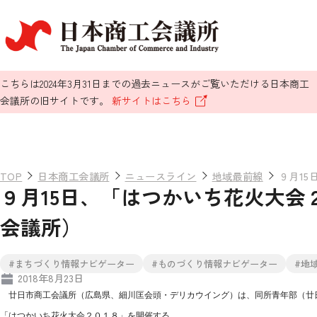
こちらは2024年3月31日までの過去ニュースがご覧いただける日本商工
会議所の旧サイトです。
新サイトはこちら
TOP
日本商工会議所
ニュースライン
地域最前線
９月1
９月15日、「はつかいち花火大会
会議所）
#まちづくり情報ナビゲーター
#ものづくり情報ナビゲーター
#地
2018年8月23日
廿日市商工会議所（広島県、細川匡会頭・デリカウイング）は、同所青年部（廿
「はつかいち花火大会２０１８」を開催する。