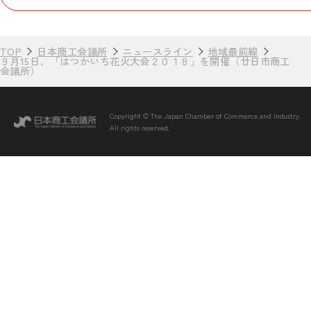
TOP
日本商工会議所
ニュースライン
地域最前線
９月15日、「はつかいち花火大会２０１８」を開催（廿日市商工
会議所）
Copyright © The Japan Chamber of Commerce and Industry.
All rights reserved.