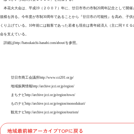
本花火大会は、平成
19
（２００７）年に、廿日市市の市制
20
周年記念として開催
規模を誇る。今年度が市制
30
周年であることから『廿日市の可能性』を高め、子供
くり上げている。
10
年前には観客であった若者も現在は青年経済人（主に同ＹＥＧ
会を支えている。
詳細は
http://hatsukaichi-hanabi.com/about/
を参照。
廿日市商工会議所
http://www.cci201.or.jp/
地域振興情報
http://archive.jcci.or.jp/region/
まちナビ
http://archive.jcci.or.jp/region/town/
ものナビ
http://archive.jcci.or.jp/region/monodukuri/
観光ナビ
http://archive.jcci.or.jp/region/tourism/
地域最前線アーカイブTOPに戻る