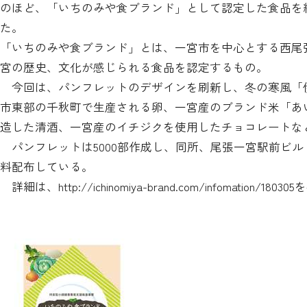
のほど、「いちのみや食ブランド」として認定した食品を
た。
「いちのみや食ブランド」とは、一宮市を中心とする西尾
宮の歴史、文化が感じられる食品を認定するもの。
今回は、パンフレットのデザインを刷新し、冬の寒風「
市東部の千秋町で生産される卵、一宮産のブランド米「あ
造した清酒、一宮産のイチジクを使用したチョコレートなど
パンフレットは5000部作成し、同所、尾張一宮駅前ビル（
料配布している。
詳細は、
http://ichinomiya-brand.com/infomation/180305
を