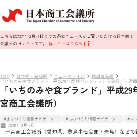
こちらは2024年3月31日までの過去ニュースがご覧いただける日本商工
会議所の旧サイトです。
新サイトはこちら
TOP
日本商工会議所
ニュースライン
地域最前線
「いちのみや食ブランド」平成29年度版パンフレットを発行（一宮
「いちのみや食ブランド」平成29
宮商工会議所）
#まちづくり情報ナビゲーター
#ものづくり情報ナビゲーター
#ニ
2018年3月 6日
一宮商工会議所（愛知県、豊島半七会頭・豊島）などで