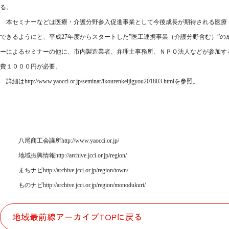
る。
本セミナーなどは医療・介護分野参入促進事業として今後成長が期待される医療
できるようにと、平成
27
年度からスタートした‟医工連携事業（介護分野含む）”
ーによるセミナーの他に、市内製造業者、弁理士事務所、ＮＰＯ法人などが参加す
費１０００円が必要。
詳細は
http://www.yaocci.or.jp/seminar/ikourenkeijigyou201803.html
を参照。
八尾商工会議所
http://www.yaocci.or.jp/
地域振興情報
http://archive.jcci.or.jp/region/
まちナビ
http://archive.jcci.or.jp/region/town/
ものナビ
http://archive.jcci.or.jp/region/monodukuri/
地域最前線アーカイブTOPに戻る