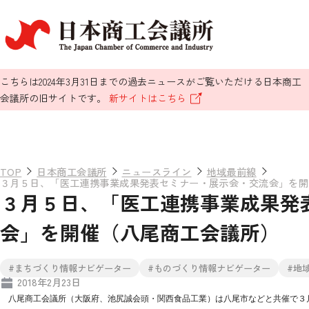
こちらは2024年3月31日までの過去ニュースがご覧いただける日本商工
会議所の旧サイトです。
新サイトはこちら
TOP
日本商工会議所
ニュースライン
地域最前線
３月５日、「医工連携事業成果発表セミナー・展示会・交流会」を開
３月５日、「医工連携事業成果発
会」を開催（八尾商工会議所）
#まちづくり情報ナビゲーター
#ものづくり情報ナビゲーター
#地
2018年2月23日
八尾商工会議所（大阪府、池尻誠会頭・関西食品工業）は八尾市などと共催で３