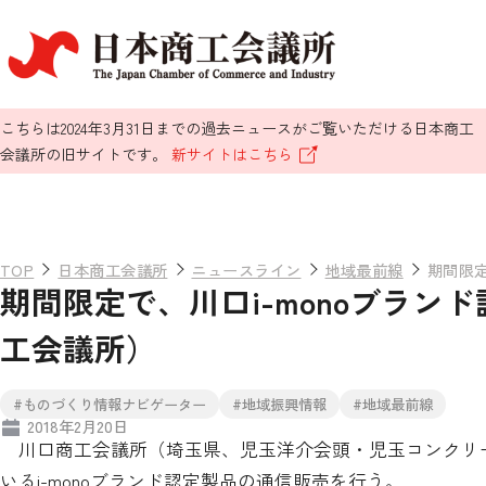
こちらは2024年3月31日までの過去ニュースがご覧いただける日本商工
会議所の旧サイトです。
新サイトはこちら
TOP
日本商工会議所
ニュースライン
地域最前線
期間限定
期間限定で、川口i-monoブラン
工会議所）
#ものづくり情報ナビゲーター
#地域振興情報
#地域最前線
2018年2月20日
川口商工会議所（埼玉県、児玉洋介会頭・児玉コンクリ
いるi-monoブランド認定製品の通信販売を行う。