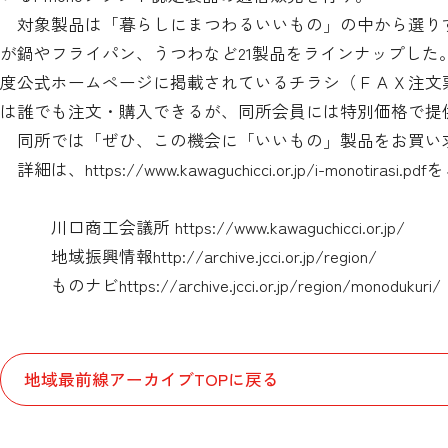
対象製品は「暮らしにまつわるいいもの」の中から選り
が鍋やフライパン、うつわなど21製品をラインナップし
度公式ホームページに掲載されているチラシ（ＦＡＸ注文
は誰でも注文・購入できるが、同所会員には特別価格で提
同所では「ぜひ、この機会に「いいもの」製品をお買い
詳細は、
https://www.kawaguchicci.or.jp/i-monotirasi.pdf
を
川口商工会議所
https://www.kawaguchicci.or.jp/
地域振興情報
http://archive.jcci.or.jp/region/
ものナビ
https://archive.jcci.or.jp/region/monodukuri/
地域最前線アーカイブTOPに戻る