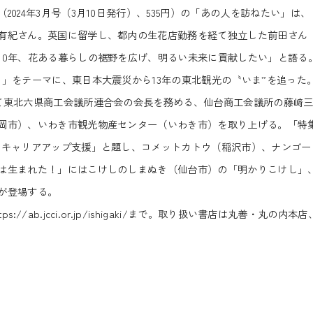
24年3月号（3月10日発行）、535円）の「あの人を訪ねたい」は、
有紀さん。英国に留学し、都内の生花店勤務を経て独立した前田さん
10年、花ある暮らしの裾野を広げ、明るい未来に貢献したい」と語る
」をテーマに、東日本大震災から13年の東北観光の〝いま”を追った
て東北六県商工会議所連合会の会長を務める、仙台商工会議所の藤﨑
岡市）、いわき市観光物産センター（いわき市）を取り上げる。「特
つキャリアアップ支援」と題し、コメットカトウ（稲沢市）、ナンゴー
は生まれた！」にはこけしのしまぬき（仙台市）の「明かりこけし」
が登場する。
tps://ab.jcci.or.jp/ishigaki/
まで。取り扱い書店は丸善・丸の内本店