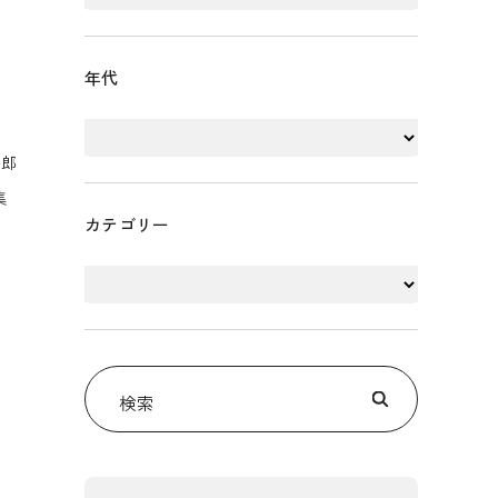
年代
。
。
三郎
集
カテゴリー
、
、
検索