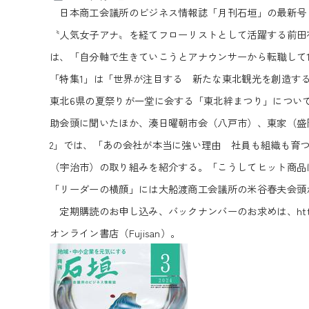
日本商工会議所のビジネス情報誌「月刊石垣」の最新号（20
〝人気女子アナ〟を経てフローリストとして活躍する前田
は、「自分軸で生きていこうとアナウンサーから転職して
「特集1」は「世界が注目する 新たな東北観光を創造する
東北6県の夏祭りが一堂に会する「東北絆まつり」につい
助会頭に聞いたほか、湊日曜朝市会（八戸市）、東家（盛
2」では、「あの会社が本当に強い理由 社員も組織も育
（宇治市）の取り組みを紹介する。「こうしてヒット商品
「リーダーの横顔」には大船渡商工会議所の米谷春夫会頭
定期購読のお申し込み、バックナンバーのお求めは、
ht
オンライン書店（Fujisan）。