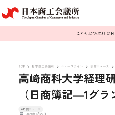
こちらは2024年3月
TOP
日本商工会議所
ニュースライン
日商ニュース
高崎商科大学経理
（日商簿記―1グラ
#日商ニュース
2024年1月26日