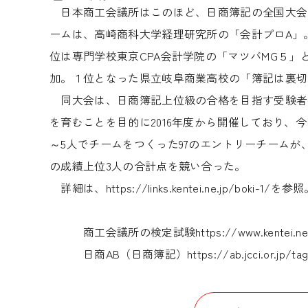
日本商工会議所はこのほど、日商簿記の全国大会「
ームは、高崎商科大学経理研究所の「会計プロA」
位は専門学校東京CPA会計学院の「マツバMG５」
加。１位となった県立岐阜商業高校の「簿記は裏切
同大会は、日商簿記上位級の合格を目指す受験者
を育むことを目的に2016年度から開催しており、
～5人でチームをつくった97のエントリーチームが、2
の成績上位3人の合計点を競い合った。
詳細は、
https://links.kentei.ne.jp/boki-1/
を参照
商工会議所の検定試験
https://www.kentei.ne
日商AB（日商簿記）
https://ab.jcci.or.jp/ta