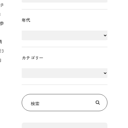
チ
3
年代
参
情
3
カテゴリー
内
検索