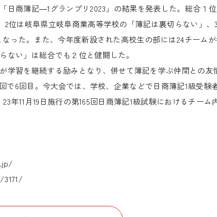
日商簿記―1グランプリ2023」の結果を発表した。総合１位
。2位は岐阜県立岐阜商業高等学校の「簿記は裏切らない」、
となった。また、今年度新設された高校生の部には24チームが
らない」は総合でも２位と健闘した。
が学習を継続する励みとなり、併せて簿記を学ぶ仲間との友
今回で6回目。今大会では、学校、企業などで日商簿記1級受験者
3年11月19日施行の第165回日商簿記1級試験におけるチーム
。
.jp/
g/3171/