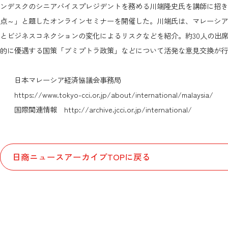
ンデスクのシニアバイスプレジデントを務める川端隆史氏を講師に招き
点～」と題したオンラインセミナーを開催した。川端氏は、マレーシア
とビジネスコネクションの変化によるリスクなどを紹介。約30人の出
的に優遇する国策「ブミプトラ政策」などについて活発な意見交換が行
日本マレーシア経済協議会事務局
https://www.tokyo-cci.or.jp/about/international/malaysia/
国際関連情報
http://archive.jcci.or.jp/international/
日商ニュースアーカイブTOPに戻る