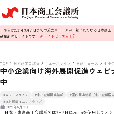
こちらは2024年3月31日までの過去ニュースがご覧いただける日本商工
会議所の旧サイトです。
新サイトはこちら
TOP
日本商工会議所
ニュースライン
日商ニュース
中小
中小企業向け海外展開促進ウェビナ
中
#ニュースライン
#中小企業関連情報
#国際関連情報（中小企業国
#海外展開イニシアティブ
2021年6月 1日
日本・東京商工会議所では7月2日にzoomを使用してオ