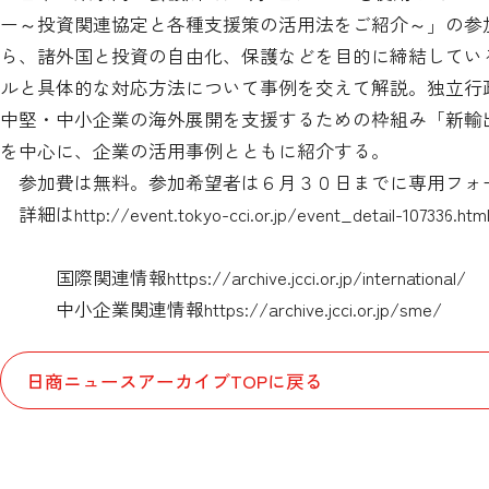
ー～投資関連協定と各種支援策の活用法をご紹介～」の参
ら、諸外国と投資の自由化、保護などを目的に締結してい
ルと具体的な対応方法について事例を交えて解説。独立行
中堅・中小企業の海外展開を支援するための枠組み「新輸
を中心に、企業の活用事例とともに紹介する。
参加費は無料。参加希望者は６月３０日までに専用フォ
詳細は
http://event.tokyo-cci.or.jp/event_detail-107336.htm
国際関連情報
https://archive.jcci.or.jp/international/
中小企業関連情報
https://archive.jcci.or.jp/sme/
日商ニュースアーカイブTOPに戻る