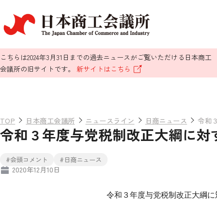
こちらは2024年3月31日までの過去ニュースがご覧いただける日本商工
会議所の旧サイトです。
新サイトはこちら
TOP
日本商工会議所
ニュースライン
日商ニュース
令和
令和３年度与党税制改正大綱に対
#会頭コメント
#日商ニュース
2020年12月10日
令和３年度与党税制改正大綱に