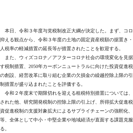
本日、令和３年度与党税制改正大綱が決定した。まず、コロ
抑える観点から、令和３年度の土地の固定資産税額の据置き・
人税率の軽減措置の延長等が措置されたことを歓迎する。
また、ウィズコロナ／アフターコロナ社会の環境変化を見据
す税制措置、
2050
年カーボンニュートラルに向けた投資促進税
の創設、経営改革に取り組む企業の欠損金の繰越控除上限の引
制措置が盛り込まれたことを評価する。
令和２年度末で期限切れを迎える租税特別措置については、
された他、研究開発税制の控除上限の引上げ、所得拡大促進税
資促進税制の支援対象拡大によるサプライチェーンの強靭化、
等、全体として中小・中堅企業や地域経済が直面する課題克服
る。