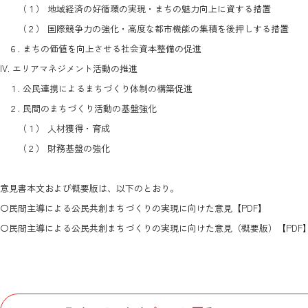
（１） 地域経済の好循環の実現・まちの魅力向上に資する措置
（２） 国際競争力の強化・高度な都市機能の集積を後押しする措置
６. まちの価値を向上させる社会資本整備の促進
IV. エリアマネジメント活動の推進
１. 公民連携によるまちづくり体制の構築促進
２. 民間のまちづくり活動の基盤強化
（１） 人材獲得・育成
（２） 財務基盤の強化
意見書本文および概要版は、以下のとおり。
〇
民間主導による公民共創まちづくりの実現に向けた意見
【PDF】
〇
民間主導による公民共創まちづくりの実現に向けた意見（概要版）
【PDF