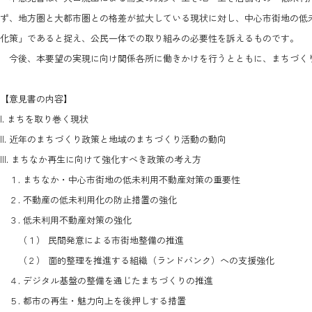
ず、地方圏と大都市圏との格差が拡大している現状に対し、中心市街地の低
化策」であると捉え、公民一体での取り組みの必要性を訴えるものです。
今後、本要望の実現に向け関係各所に働きかけを行うとともに、まちづく
【意見書の内容】
I. まちを取り巻く現状
II. 近年のまちづくり政策と地域のまちづくり活動の動向
III. まちなか再生に向けて強化すべき政策の考え方
１. まちなか・中心市街地の低未利用不動産対策の重要性
２. 不動産の低未利用化の防止措置の強化
３. 低未利用不動産対策の強化
（１） 民間発意による市街地整備の推進
（２） 面的整理を推進する組織（ランドバンク）への支援強化
４. デジタル基盤の整備を通じたまちづくりの推進
５. 都市の再生・魅力向上を後押しする措置