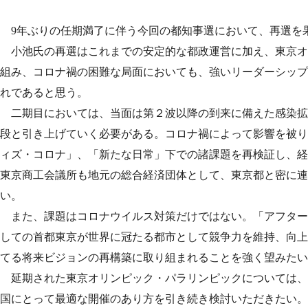
9
年ぶりの任期満了に伴う今回の都知事選において、再選を
小池氏の再選はこれまでの安定的な都政運営に加え、東京オ
組み、コロナ禍の困難な局面においても、強いリーダーシップ
れであると思う。
二期目においては、当面は第２波以降の到来に備えた感染拡
段と引き上げていく必要がある。コロナ禍によって影響を被り
ィズ・コロナ」、「新たな日常」下での諸課題を再検証し、経
東京商工会議所も地元の総合経済団体として、東京都と密に連
い。
また、課題はコロナウイルス対策だけではない。「アフター
しての首都東京が世界に冠たる都市として競争力を維持、向上
てる将来ビジョンの再構築に取り組まれることを強く望みたい
延期された東京オリンピック・パラリンピックについては、
国にとって最適な開催のあり方を引き続き検討いただきたい。