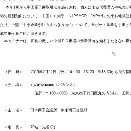
本年1月から中国電子商取引法が施行され、個人による代理購入や転売が
場の最新動向について、中国ＥＣ大手「Ｖ
IPSHOP
JAPAN
」の小林健教社
たり、中堅・中小企業が注力すべき方向性について、サポート事業を手掛け
成功事例をご紹介頂きます。
本セミナーは、変化の激しい中国ＥＣ市場の最新動向を知るまたとない
機
記
＜日 時＞ 2019年2月22日（金）14：00～16
：20
※13:30から受付
＜会 場＞ 丸の内vacans
（バカンス）
（住所：〒100－0005 東京都千代田区丸の内3-1-1 国際ビ
＜主 催＞ 日本商工会議所・東京商工会議所
＜定 員＞ 70名（先着順）