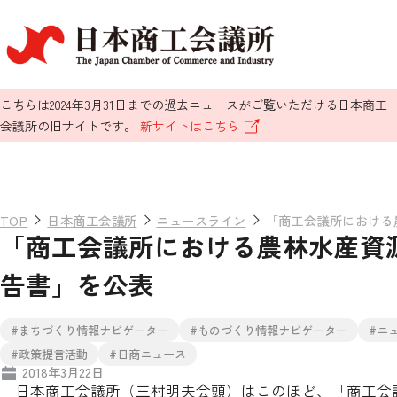
こちらは2024年3月31日までの過去ニュースがご覧いただける日本商工
会議所の旧サイトです。
新サイトはこちら
TOP
日本商工会議所
ニュースライン
「商工会議所における
「商工会議所における農林水産資
告書」を公表
#まちづくり情報ナビゲーター
#ものづくり情報ナビゲーター
#ニ
#政策提言活動
#日商ニュース
2018年3月22日
日本商工会議所（三村明夫会頭）はこのほど、「商工会