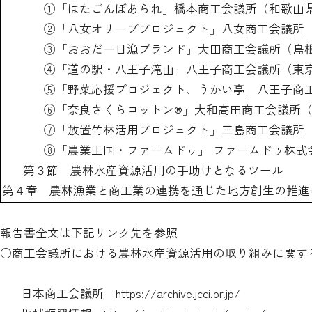
①「はたごんぼあられ」橋本商工会議所（和歌山
②「八女オリーブプロジェクト」八女商工会議所
③「おおだ一日漁ブランド」大田商工会議所（島
④「道の駅・八王子滝山」八王子商工会議所（東
⑤「野菜応援プロジェクト、うかい亭」八王子商工
⑥「奈良さくらコットン®」大和高田商工会議所
⑦「放置竹林活用プロジェクト」三島商工会議所
⑧「農業王国・ファームドゥ」 ファームドゥ株式
第３節 農林水産資源活用の手助けとなるツール
第４章 農林漁業と商工業の連携を通じた地方創生の推進
報告書全文は下記リンク先を参照
○
商工会議所における農林水産資源活用の取り組みに関す
日本商工会議所
https://archive.jcci.or.jp/