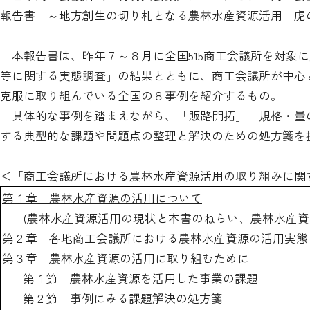
報告書 ～地方創生の切り札となる農林水産資源活用 虎
本報告書は、昨年７～８月に全国515商工会議所を対象
等に関する実態調査」の結果とともに、商工会議所が中心
克服に取り組んでいる全国の８事例を紹介するもの。
具体的な事例を踏まえながら、「販路開拓」「規格・量
する典型的な課題や問題点の整理と解決のための処方箋を
＜「商工会議所における農林水産資源活用の取り組みに関
第１章 農林水産資源の活用について
(農林水産資源活用の現状と本書のねらい、農林水産資
第２章 各地商工会議所における農林水産資源の活用実態 
第３章 農林水産資源の活用に取り組むために
第１節 農林水産資源を活用した事業の課題
第２節 事例にみる課題解決の処方箋