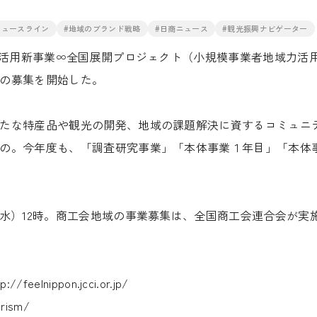
ニュースライン
#地域のブランド戦略
#日商ニュース
#観光振興ナビゲーター
力活用新事業∞全国展開プロジェクト（小規模事業者地域力活
の募集を開始した。
たな特産品や観光の開発、地域の課題解決に資するコミュニ
の。今年度も、「調査研究事業」「本体事業１年目」「本体
水）12時。商工会地域の事業募集は、全国商工会連合会が実
tp://feelnippon.jcci.or.jp/
urism/