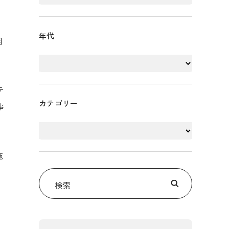
年代
用
テ
カテゴリー
事
施
検索