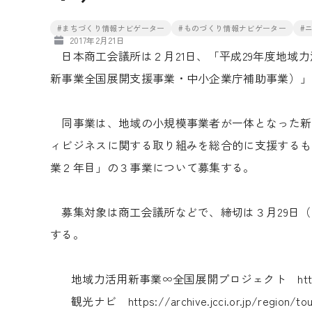
#まちづくり情報ナビゲーター
#ものづくり情報ナビゲーター
#
2017年2月21日
日本商工会議所は２月21日、「平成29年度地域
新事業全国展開支援事業・中小企業庁補助事業）」
同事業は、地域の小規模事業者が一体となった新
ィビジネスに関する取り組みを総合的に支援するも
業２年目」の３事業について募集する。
募集対象は商工会議所などで、締切は３月29日（
する。
地域力活用新事業∞全国展開プロジェクト
ht
観光ナビ
https://archive.jcci.or.jp/region/to