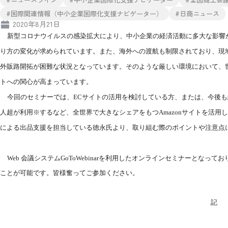
#国際関連情報（中小企業国際化支援ナビゲーター）
#日商ニュース
2020年8月21日
新型コロナウイルスの感染拡大により、中小企業の経済活動に多大な影響
り方の変化が求められています。また、海外への渡航も制限されており、現
外販路開拓が困難な状況となっています。そのような厳しい環境において、
トへの関心が高まっています。
今回のセミナーでは、
EC
サイトの活用を検討している方、または、今後も
人超が利用※するなど、全世界で大きなシェアをもつ
Amazon
サイトを活用し
による出品支援を担当している徳永氏より、取り組む際のポイントや注意点
Web
会議システム
GoToWebinar
を利用したオンラインセミナーとなってお
ことが可能です。皆様奮ってご参加ください。
記