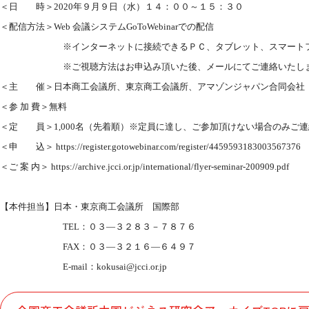
＜日 時＞
2020
年９月９日（水）１４：００～１５：３０
＜配信方法＞
Web
会議システム
GoToWebinar
での配信
※インターネットに接続できるＰＣ、タブレット、スマートフォ
※ご視聴方法はお申込み頂いた後、メールにてご連絡いたし
＜主 催＞日本商工会議所、東京商工会議所、アマゾンジャパン合同会社
＜参 加 費＞無料
＜定 員＞
1,000
名（先着順）※定員に達し、ご参加頂けない場合のみご連
＜申 込＞
https://register.gotowebinar.com/register/4459593183003567376
＜ご 案 内＞
https://archive.jcci.or.jp/international/flyer-seminar-200909.pdf
【本件担当】日本・東京商工会議所 国際部
TEL
：０３
―
３２８３－７８７６
FAX
：０３
―
３２１６
―
６４９７
E-mail
：
kokusai@jcci.or.jp