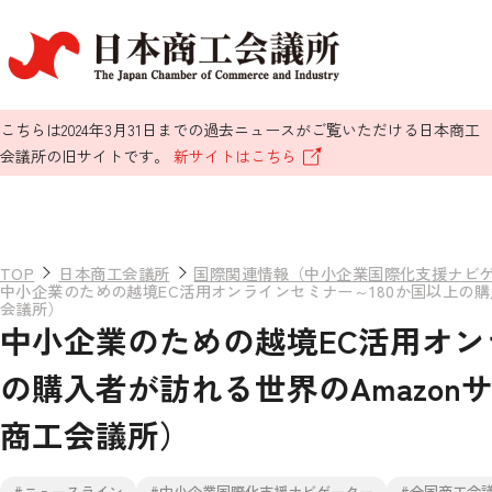
こちらは2024年3月31日までの過去ニュースがご覧いただける日本商工
会議所の旧サイトです。
新サイトはこちら
TOP
日本商工会議所
国際関連情報（中小企業国際化支援ナビ
中小企業のための越境EC活用オンラインセミナー～180か国以上の購
会議所）
中小企業のための越境EC活用オン
の購入者が訪れる世界のAmazon
商工会議所）
#ニュースライン
#中小企業国際化支援ナビゲーター
#全国商工会