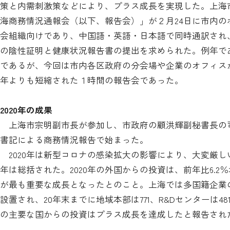
策と内需刺激策などにより、プラス成長を実現した。上海市で
海商務情況通報会（以下、報告会）」が２月24日に市内
会組織向けであり、中国語・英語・日本語で同時通訳され
の陰性証明と健康状況報告書の提出を求められた。例年であ
であるが、今回は市内各区政府の分会場や企業のオフィス
年よりも短縮された１時間の報告会であった。
2020
年の成果
上海市宗明副市長が参加し、市政府の顧洪輝副秘書長の
書記による商務情況報告で始まった。
2020年は新型コロナの感染拡大の影響により、大変厳し
年は総括された。2020年の外国からの投資は、前年比6.2
が最も重要な成長となったとのこと。上海では多国籍企業の
設置され、20年末までに地域本部は771、R&Dセンターは
の主要な国からの投資はプラス成長を達成したと報告され