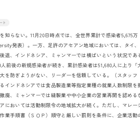
ート
らない。11月20日時点では、全世界累計で感染者5,675万
 University発表）。一方、足許のアセアン地域においては、タイ
後退、インドネシア、ミャンマーでは横ばいという状況であ
0人前後の新規感染者が続き、累計感染者は51,680人に上り「
大を防ぎようがない、リーダーを信頼している。（スタッフ
るインドネシアでは食品製造業等指定業種の就業人数制限を
撤廃、ミャンマーでは縫製業や中小企業の営業再開を認める
アにおいては活動制限令の地域拡大が続く。ただし、マレー
作業手順書（ＳＯＰ）順守と厳しい罰則を条件に、企業活動