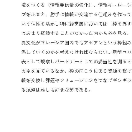
境をつくる（情報発信量の強化）、情報キュレーシ
プをふまえ、勝手に情報が交流する仕組みを作って
いう個性を活かし特に経営層においては「枠を外す
はあまり経験することがなかった内から外を見る、
異文化がマレーシア国内でもアセアンという枠組み
係していくのかを考えなければならない。新型コロ
表として観察しパートナーとしての妥当性を測ると
カネを見ているなか、枠の向こうにある資源を繋げ
報を交換し課題やソリューションをつなげギンギラ
る混沌は誰しも好きな筈である。