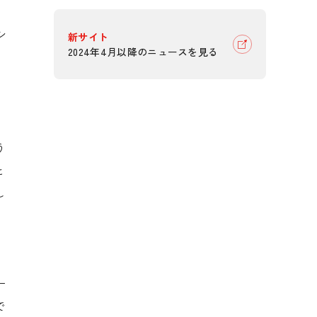
シ
新サイト
2024年4月以降のニュースを見る
、
う
と
し
ー
で